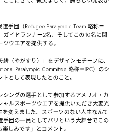
、ここにきて、微笑ましく、誇らしい発表が
efugee Paralympic Team 略称＝
と、ガイドランナー2名、そしてこの10名に関
ーツウエアを提供する。
矢絣（やがすり）」をデザインモチーフに、
l Paralympic Committee 略称＝IPC）のシ
ントとして表現したとのこと。
ンシングの選手として参加するアメリオ・カ
シャルスポーツウエアを提供いただき大変光
生を変えました。スポーツのない人生なんて
選手団の一員としてパリという大舞台でこの
も楽しみです」とコメント。