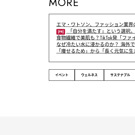
MORE
エマ・ワトソン、ファッション業界
「自分を満たす」という選択。
[PR]
食物繊維で美肌も？TikTok発「フ
なぜ冷たい水に浸かるのか？ 海外
「痩せるため」から「長く元気に生
イベント
ウェルネス
サステナブル