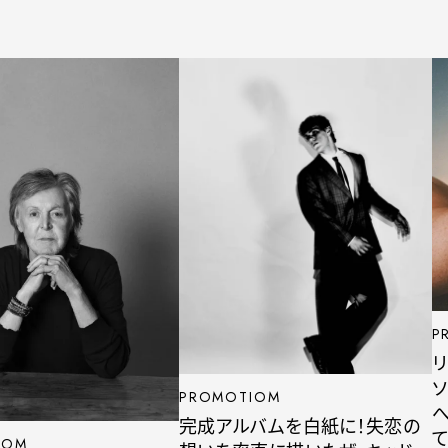
P
リ
ソ
PROMOTIOM
へ
完成アルバムを白紙に！失恋の
て
IOM