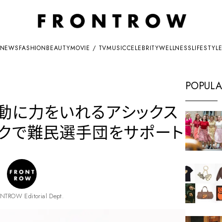
NEWS
FASHION
BEAUTY
MOVIE / TV
MUSIC
CELEBRITY
WELLNESS
LIFESTYL
POPULA
活動に力をいれるアシックス
ックで難民選手団をサポート
NTROW Editorial Dept.