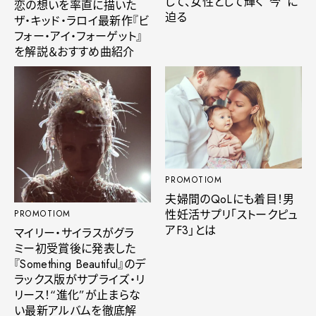
して、女性として輝く“今”に
恋の想いを率直に描いた
迫る
ザ・キッド・ラロイ最新作『ビ
フォー・アイ・フォーゲット』
を解説＆おすすめ曲紹介
PROMOTIOM
夫婦間のQoLにも着目！男
性妊活サプリ「ストークピュ
PROMOTIOM
アF3」とは
マイリー・サイラスがグラ
ミー初受賞後に発表した
『Something Beautiful』のデ
ラックス版がサプライズ・リ
リース！“進化”が止まらな
い最新アルバムを徹底解