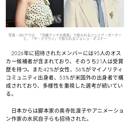
写真：AP/アフロ 『令嬢アンナの真実』で知られるジュリア・ガーナー
と、『ザ・クラウン』で知られるジョシュ・オコナー
2026年に招待されたメンバーには95人のオス
カー候補者が含まれており、そのうち21人は受賞
歴を持つ。また42%が女性、56%がマイノリティ
コミュニティ出身者、53%が米国外の出身者で構
成されており、多様性を重視した選考が続いてい
る。
日本からは脚本家の奥寺佐渡子やアニメーショ
ン作家の水尻自子らも招待された。