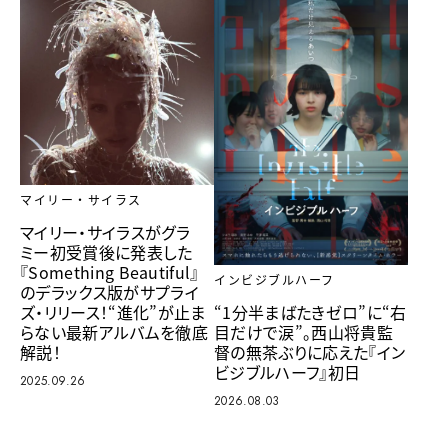
マイリー・サイラス
マイリー・サイラスがグラ
ミー初受賞後に発表した
『Something Beautiful』
インビジブルハーフ
のデラックス版がサプライ
ズ・リリース！“進化”が止ま
“1分半まばたきゼロ”に“右
らない最新アルバムを徹底
目だけで涙”。西山将貴監
解説！
督の無茶ぶりに応えた『イン
ビジブルハーフ』初日
2025.09.26
2026.08.03