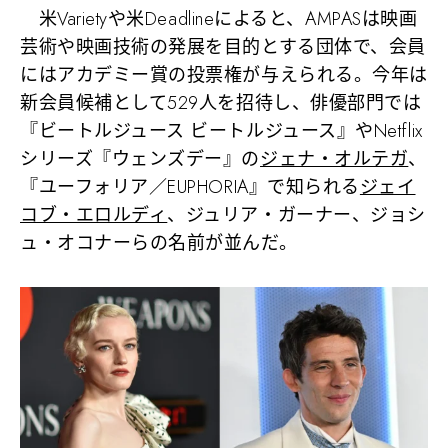
米Varietyや米Deadlineによると、AMPASは映画
芸術や映画技術の発展を目的とする団体で、会員
にはアカデミー賞の投票権が与えられる。今年は
新会員候補として529人を招待し、俳優部門では
『ビートルジュース ビートルジュース』やNetflix
シリーズ『ウェンズデー』の
ジェナ・オルテガ
、
『ユーフォリア／EUPHORIA』で知られる
ジェイ
コブ・エロルディ
、ジュリア・ガーナー、ジョシ
ュ・オコナーらの名前が並んだ。