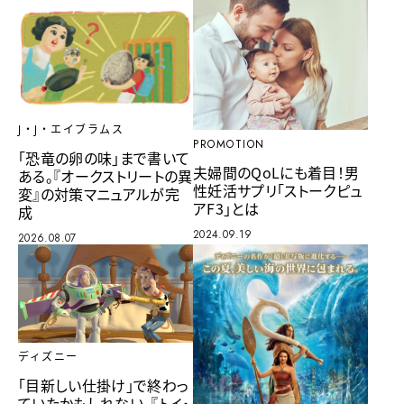
J・J・エイブラムス
PROMOTION
「恐竜の卵の味」まで書いて
夫婦間のQoLにも着目！男
ある。『オークストリートの異
性妊活サプリ「ストークピュ
変』の対策マニュアルが完
アF3」とは
成
2024.09.19
2026.08.07
ディズニー
「目新しい仕掛け」で終わっ
ていたかもしれない。『トイ・