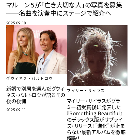
マルーン５が「亡き大切な人」の写真を募集
──名曲を演奏中にステージで紹介へ
2025.09.18
グウィネス・パルトロウ
新婚で別居を選んだグウィ
マイリー・サイラス
ネス・パルトロウが語るその
マイリー・サイラスがグラ
後の後悔
ミー初受賞後に発表した
2025.09.11
『Something Beautiful』
のデラックス版がサプライ
ズ・リリース！“進化”が止ま
らない最新アルバムを徹底
解説！