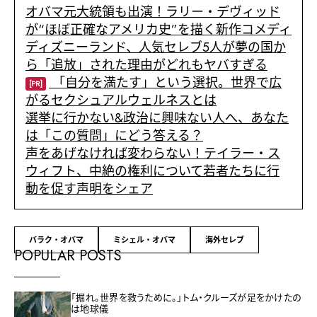
オバマ元大統領も出演！ラリー・デヴィッド
が“ほぼ正確なアメリカ史”を描く新作コメディ
ディズニーランド、人気セレブ5人が夢の国か
ら「追放」された理由がどれもヤバすぎる
「自分を満たす」という選択。世界で広
[PR]
がるセクシュアルウェルネスとは
選挙に行かない&政治に興味ない人へ、あなた
は「この質問」にどう答える？
声をあげなければ変わらない！テイラー・ス
ウィフト、中絶の権利について若者たちに行
動を促す声明をシェア
バラク・オバマ
ミシェル・オバマ
海外セレブ
POPULAR POSTS
「掘れ。世界を救うために。」トム・クルーズが足をかけたの
は地球儀