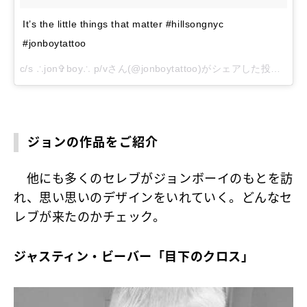
It’s the little things that matter #hillsongnyc
#jonboytattoo
c/s ∴jon✞boy∴ p/vさん(@jonboytattoo)がシェアした投稿 –
20
ジョンの作品をご紹介
他にも多くのセレブがジョンボーイのもとを訪
れ、思い思いのデザインをいれていく。どんなセ
レブが来たのかチェック。
ジャスティン・ビーバー「目下のクロス」