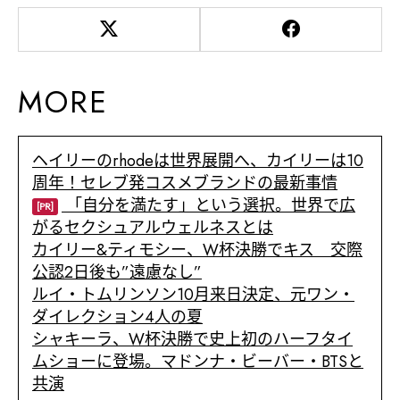
MORE
ヘイリーのrhodeは世界展開へ、カイリーは10
周年！セレブ発コスメブランドの最新事情
「自分を満たす」という選択。世界で広
[PR]
がるセクシュアルウェルネスとは
カイリー&ティモシー、W杯決勝でキス 交際
公認2日後も”遠慮なし”
ルイ・トムリンソン10月来日決定、元ワン・
ダイレクション4人の夏
シャキーラ、W杯決勝で史上初のハーフタイ
ムショーに登場。マドンナ・ビーバー・BTSと
共演