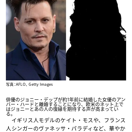
写真：AFLO、 Getty Images
俳優のジョニー・デップが約1年前に結婚した女優のアン
バー・ハードと
離婚することになり
、欧米のネット上で
はジョニーとあの人の復縁を期待する声が高まってい
る。
イギリス人モデルのケイト・モスや、フランス
人シンガーのヴァネッサ・パラディなど、華やか