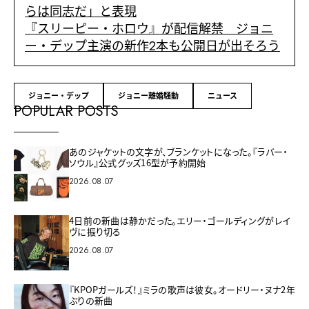
らは同志だ」と表現
『スリーピー・ホロウ』が配信解禁 ジョニ
ー・デップ主演の新作2本も公開日が出そろう
ジョニー・デップ
ジョニー離婚騒動
ニュース
POPULAR POSTS
あのジャケットの文字が、ブランケットになった。『ラバー・
ソウル』公式グッズ16型が予約開始
2026.08.07
4日前の新曲は静かだった。エリー・ゴールディングがレイ
ヴに振り切る
2026.08.07
『KPOPガールズ！』ミラの歌声は彼女。オードリー・ヌナ2年
ぶりの新曲