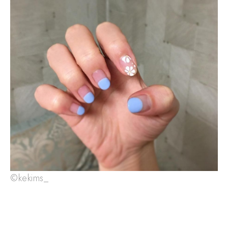
©kekims_