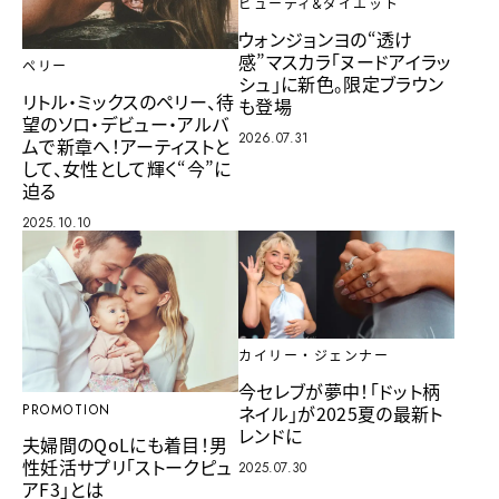
ビューティ&ダイエット
ウォンジョンヨの“透け
感”マスカラ「ヌードアイラッ
ペリー
シュ」に新色。限定ブラウン
リトル・ミックスのペリー、待
も登場
望のソロ・デビュー・アルバ
2026.07.31
ムで新章へ！アーティストと
して、女性として輝く“今”に
迫る
2025.10.10
カイリー・ジェンナー
今セレブが夢中！「ドット柄
ネイル」が2025夏の最新ト
PROMOTION
レンドに
夫婦間のQoLにも着目！男
性妊活サプリ「ストークピュ
2025.07.30
アF3」とは