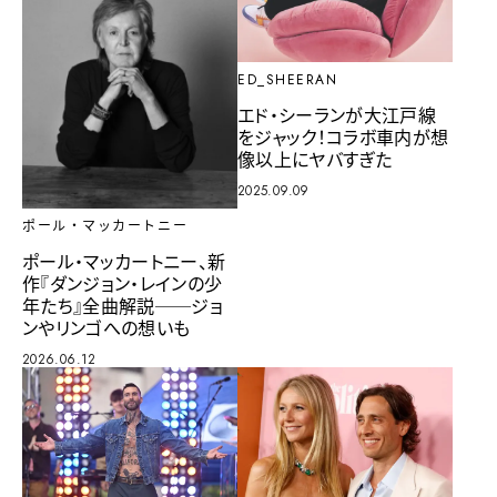
ED_SHEERAN
エド・シーランが大江戸線
をジャック！コラボ車内が想
像以上にヤバすぎた
2025.09.09
ポール・マッカートニー
ポール・マッカートニー、新
作『ダンジョン・レインの少
年たち』全曲解説──ジョ
ンやリンゴへの想いも
2026.06.12