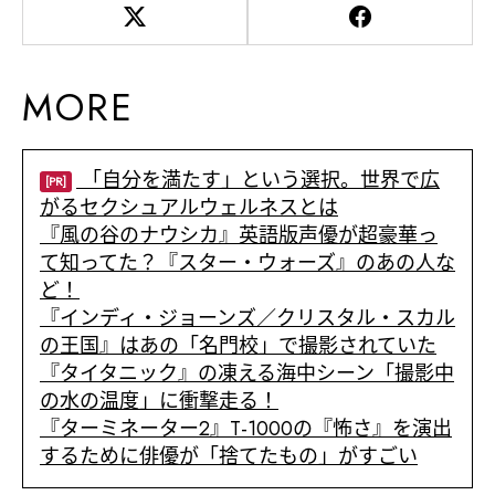
MORE
「自分を満たす」という選択。世界で広
[PR]
がるセクシュアルウェルネスとは
『風の谷のナウシカ』英語版声優が超豪華っ
て知ってた？『スター・ウォーズ』のあの人な
ど！
『インディ・ジョーンズ／クリスタル・スカル
の王国』はあの「名門校」で撮影されていた
『タイタニック』の凍える海中シーン「撮影中
の水の温度」に衝撃走る！
『ターミネーター2』T-1000の『怖さ』を演出
するために俳優が「捨てたもの」がすごい