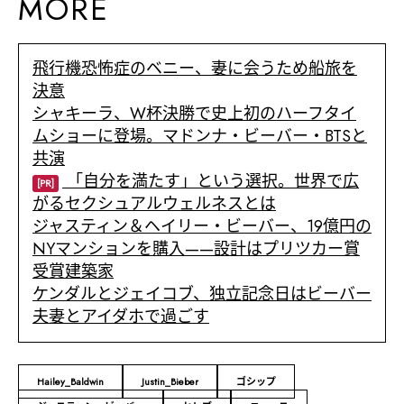
MORE
飛行機恐怖症のベニー、妻に会うため船旅を
決意
シャキーラ、W杯決勝で史上初のハーフタイ
ムショーに登場。マドンナ・ビーバー・BTSと
共演
「自分を満たす」という選択。世界で広
[PR]
がるセクシュアルウェルネスとは
ジャスティン＆ヘイリー・ビーバー、19億円の
NYマンションを購入——設計はプリツカー賞
受賞建築家
ケンダルとジェイコブ、独立記念日はビーバー
夫妻とアイダホで過ごす
Hailey_Baldwin
Justin_Bieber
ゴシップ