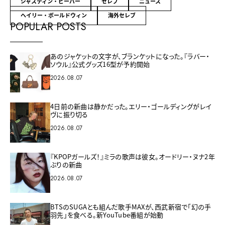
ジャスティン・ビーバー
セレブ
ニュース
ヘイリー・ボールドウィン
海外セレブ
POPULAR POSTS
あのジャケットの文字が、ブランケットになった。『ラバー・
ソウル』公式グッズ16型が予約開始
2026.08.07
4日前の新曲は静かだった。エリー・ゴールディングがレイ
ヴに振り切る
2026.08.07
『KPOPガールズ！』ミラの歌声は彼女。オードリー・ヌナ2年
ぶりの新曲
2026.08.07
BTSのSUGAとも組んだ歌手MAXが、西武新宿で「幻の手
羽先」を食べる。新YouTube番組が始動