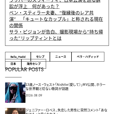
ラッパーのスウィーティ、日本公演を巡る訴
訟が浮上 何があった？
ベン・スティラー夫妻、“復縁後のレア共
演” 「キュートなカップル」と称される現在
の関係
サラ・ピジョンが告白、撮影現場から”持ち帰
った”リップティントとは
Bella_Hadid
セレブ
ニュース
ベラ・ハディッド
日本
海外セレブ
POPULAR POSTS
13歳ノース・ウェスト「Aishite（愛して）」MV公開、ホラー
な世界観と切ない歌詞が話題
2026.08.09
ジェニファー・ロペス、失恋した男性に突然コメント「あな
たはもっと良くなれる」