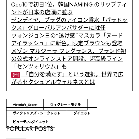
Qoo10で初日1位。韓国NAMING.のリップティ
ントが日本の店頭に並ぶ
ゼンデイヤ、プラダのアイコン香水「パラドッ
クス」グローバルアンバサダーに就任
ウォンジョンヨの“透け感”マスカラ「ヌード
アイラッシュ」に新色。限定ブラウンも登場
メゾン マルジェラ フレグランス、ブランド初
の公式オンラインストア開設。超高級ライン
「センツォリウム」も
「自分を満たす」という選択。世界で広
[PR]
がるセクシュアルウェルネスとは
Victoria's_Secret
ヴィクシー・モデル
ヴィクトリアズ・シークレット
ダイエット
ビューティ&ダイエット
POPULAR POSTS