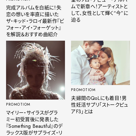
ムで新章へ！アーティストと
完成アルバムを白紙に！失
して、女性として輝く“今”に
恋の想いを率直に描いた
迫る
ザ・キッド・ラロイ最新作『ビ
フォー・アイ・フォーゲット』
を解説＆おすすめ曲紹介
PROMOTIOM
夫婦間のQoLにも着目！男
性妊活サプリ「ストークピュ
PROMOTIOM
アF3」とは
マイリー・サイラスがグラ
ミー初受賞後に発表した
『Something Beautiful』のデ
ラックス版がサプライズ・リ