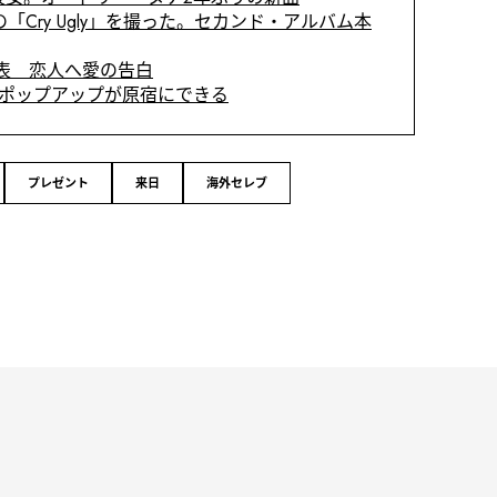
「Cry Ugly」を撮った。セカンド・アルバム本
表 恋人へ愛の告白
のポップアップが原宿にできる
プレゼント
来日
海外セレブ