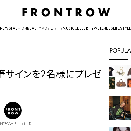
NEWS
FASHION
BEAUTY
MOVIE / TV
MUSIC
CELEBRITY
WELLNESS
LIFESTYL
POPULA
直筆サインを2名様にプレゼ
NTROW Editorial Dept.