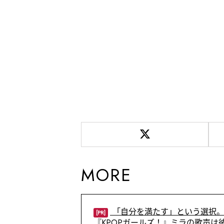
MORE
「自分を満たす」という選択。
[PR]
『KPOPガールズ！』ミラの歌声は