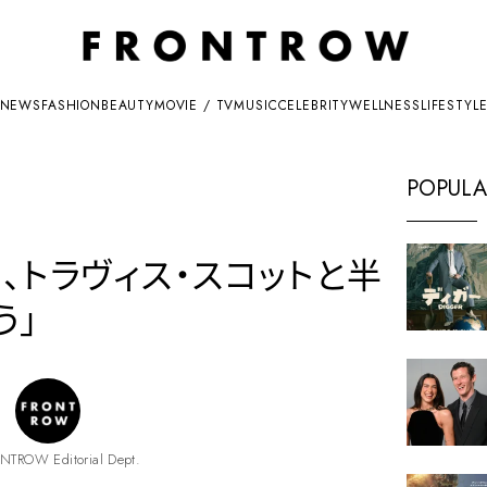
NEWS
FASHION
BEAUTY
MOVIE / TV
MUSIC
CELEBRITY
WELLNESS
LIFESTYL
POPULA
、トラヴィス・スコットと半
う」
NTROW Editorial Dept.