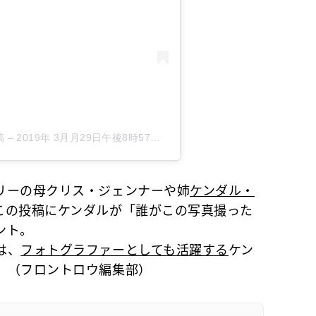
稿
–
2019年 3月月29日午後8時57分PDT
リーの母クリス・ジェンナーや姉
ケンダル・
この投稿にケンダルが「誰がこの写真撮った
ント。
は、
フォトグラファーとしても活躍する
ケン
。（フロントロウ編集部）