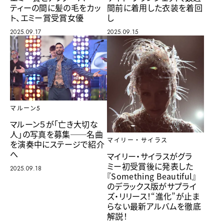
ティーの間に髪の毛をカッ
間前に着用した衣装を着回
ト、エミー賞受賞女優
し
2025.09.17
2025.09.15
マルーン5
マルーン５が「亡き大切な
人」の写真を募集──名曲
マイリー・サイラス
を演奏中にステージで紹介
へ
マイリー・サイラスがグラ
ミー初受賞後に発表した
2025.09.18
『Something Beautiful』
のデラックス版がサプライ
ズ・リリース！“進化”が止ま
らない最新アルバムを徹底
解説！