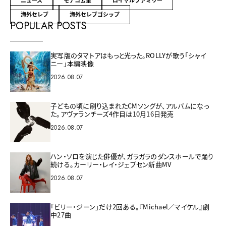
ニュース
モナコ公室
ロイヤルファミリー
海外セレブ
海外セレブゴシップ
POPULAR POSTS
実写版のタマトアはもっと光った。ROLLYが歌う「シャイ
ニー」本編映像
2026.08.07
子どもの頃に刷り込まれたCMソングが、アルバムになっ
た。アヴァランチーズ4作目は10月16日発売
2026.08.07
ハン・ソロを演じた俳優が、ガラガラのダンスホールで踊り
続ける。カーリー・レイ・ジェプセン新曲MV
2026.08.07
「ビリー・ジーン」だけ2回ある。『Michael／マイケル』劇
中27曲