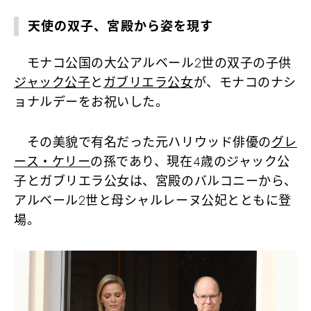
天使の双子、宮殿から姿を現す
モナコ公国の大公アルベール2世の双子の子供
ジャック公子
と
ガブリエラ公女
が、モナコのナシ
ョナルデーをお祝いした。
その美貌で有名だった元ハリウッド俳優の
グレ
ース・ケリー
の孫であり、現在4歳のジャック公
子とガブリエラ公女は、宮殿のバルコニーから、
アルベール2世と母シャルレーヌ公妃とともに登
場。