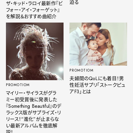
迫る
ザ・キッド・ラロイ最新作『ビ
フォー・アイ・フォーゲット』
を解説＆おすすめ曲紹介
PROMOTIOM
夫婦間のQoLにも着目！男
性妊活サプリ「ストークピュ
PROMOTIOM
アF3」とは
マイリー・サイラスがグラ
ミー初受賞後に発表した
『Something Beautiful』のデ
ラックス版がサプライズ・リ
リース！“進化”が止まらな
い最新アルバムを徹底解
説！