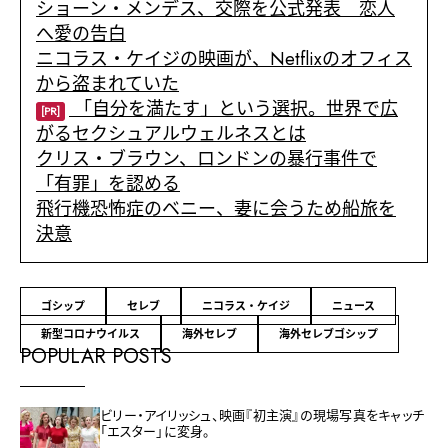
ショーン・メンデス、交際を公式発表 恋人
へ愛の告白
ニコラス・ケイジの映画が、Netflixのオフィス
から盗まれていた
「自分を満たす」という選択。世界で広
[PR]
がるセクシュアルウェルネスとは
クリス・ブラウン、ロンドンの暴行事件で
「有罪」を認める
飛行機恐怖症のベニー、妻に会うため船旅を
決意
ゴシップ
セレブ
ニコラス・ケイジ
ニュース
新型コロナウイルス
海外セレブ
海外セレブゴシップ
POPULAR POSTS
ビリー・アイリッシュ、映画『初主演』の現場写真をキャッチ
「エスター」に変身。