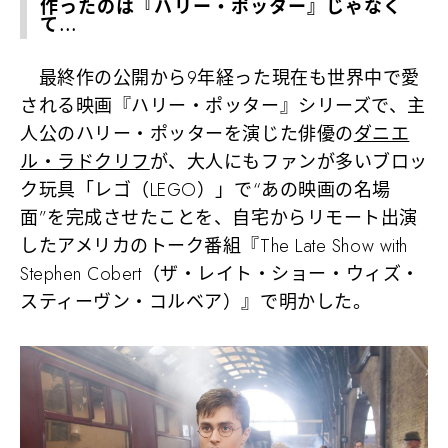
作ったのは『ハリー・ポッター』じゃなく
て…
最終作の公開から9年経った現在も世界中で愛
される映画『ハリー・ポッター』シリーズで、主
人公のハリー・ポッターを演じた俳優の
ダニエ
ル・ラドクリフ
が、大人にもファンが多いブロッ
ク玩具「レゴ（LEGO）」で“あの映画の名場
面”を完成させたことを、自宅からリモート出演
したアメリカのトーク番組『The Late Show with
Stephen Cobert（ザ・レイト・ショー・ウィズ・
スティーヴン・コルベア）』で明かした。