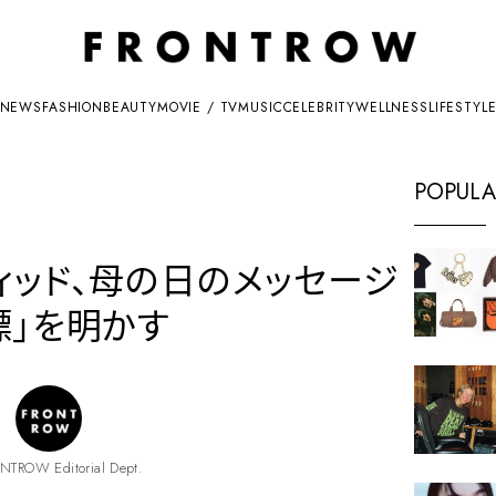
NEWS
FASHION
BEAUTY
MOVIE / TV
MUSIC
CELEBRITY
WELLNESS
LIFESTYL
POPULA
ィッド、母の日のメッセージ
標」を明かす
NTROW Editorial Dept.