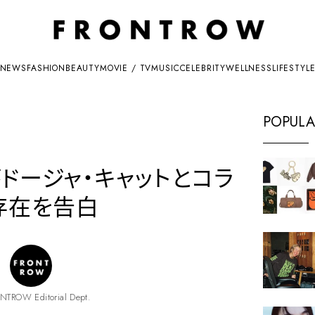
NEWS
FASHION
BEAUTY
MOVIE / TV
MUSIC
CELEBRITY
WELLNESS
LIFESTYL
POPULA
ドージャ・キャットとコラ
存在を告白
NTROW Editorial Dept.