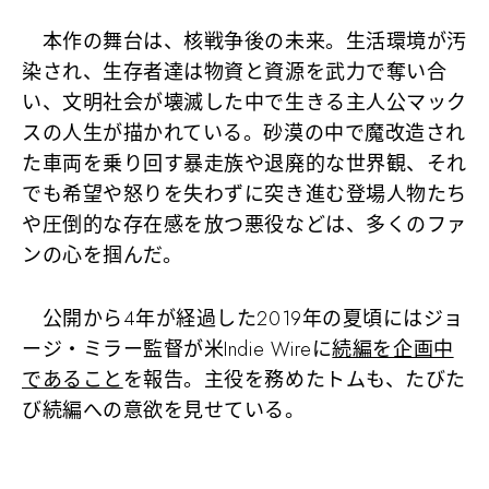
本作の舞台は、核戦争後の未来。生活環境が汚
染され、生存者達は物資と資源を武力で奪い合
い、文明社会が壊滅した中で生きる主人公マック
スの人生が描かれている。砂漠の中で魔改造され
た車両を乗り回す暴走族や退廃的な世界観、それ
でも希望や怒りを失わずに突き進む登場人物たち
や圧倒的な存在感を放つ悪役などは、多くのファ
ンの心を掴んだ。
公開から4年が経過した2019年の夏頃にはジョ
ージ・ミラー監督が米Indie Wireに
続編を企画中
であること
を報告。主役を務めたトムも、たびた
び続編への意欲を見せている。