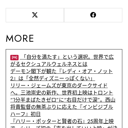
MORE
「自分を満たす」という選択。世界で広
[PR]
がるセクシュアルウェルネスとは
デーモン閣下が観た『レディ・オア・ノット
2』は「全然ディズニーっぽくない」
リリー・ジェームズが東京のダークサイド
へ。三池崇史の新作、世界初上映はトロント
“1分半まばたきゼロ”に“右目だけで涙”。西山
将貴監督の無茶ぶりに応えた『インビジブル
ハーフ』初日
『ハリー・ポッターと賢者の石』25周年上映