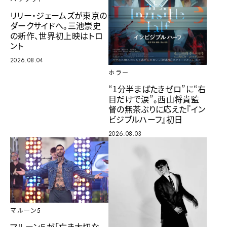
リリー・ジェームズが東京の
ダークサイドへ。三池崇史
の新作、世界初上映はトロ
ント
2026.08.04
ホラー
“1分半まばたきゼロ”に“右
目だけで涙”。西山将貴監
督の無茶ぶりに応えた『イン
ビジブルハーフ』初日
2026.08.03
マルーン5
マルーン５が「亡き大切な