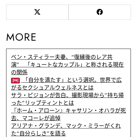
MORE
ベン・スティラー夫妻、“復縁後のレア共
演” 「キュートなカップル」と称される現在
の関係
「自分を満たす」という選択。世界で広
[PR]
がるセクシュアルウェルネスとは
サラ・ピジョンが告白、撮影現場から”持ち帰
った”リップティントとは
『ホーム・アローン』キャサリン・オハラが死
去、マコーレが追悼
アリアナ・グランデ、マック・ミラーがくれ
た“自分らしさ”を語る