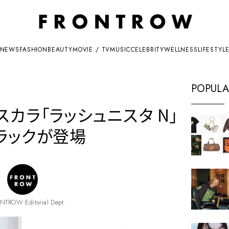
NEWS
FASHION
BEAUTY
MOVIE / TV
MUSIC
CELEBRITY
WELLNESS
LIFESTYL
POPULA
カラ「ラッシュニスタ N」
ラックが登場
NTROW Editorial Dept.