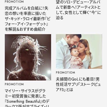
望のソロ・デビュー・アルバ
PROMOTIOM
ムで新章へ！アーティストと
完成アルバムを白紙に！失
して、女性として輝く“今”に
恋の想いを率直に描いた
迫る
ザ・キッド・ラロイ最新作『ビ
フォー・アイ・フォーゲット』
を解説＆おすすめ曲紹介
PROMOTIOM
夫婦間のQoLにも着目！男
性妊活サプリ「ストークピュ
PROMOTIOM
アF3」とは
マイリー・サイラスがグラ
ミー初受賞後に発表した
『Something Beautiful』のデ
ラックス版がサプライズ・リ