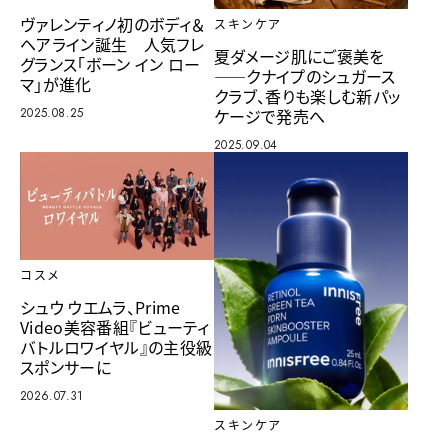
ヴァレンティノ初のボディ＆
スキンケア
ヘアライン誕生 人気フレ
夏ダメージ肌にご褒美を
グランス「ボーン イン ロー
――クナイプのシュガース
マ」が進化
クラブ、香りも楽しむ新パッ
2025.08.25
ケージで発売へ
2025.09.04
コスメ
シュウ ウエムラ、Prime
Video美容番組『ビューティ
バトルロワイヤル』の主役級
スポンサーに
2026.07.31
スキンケア