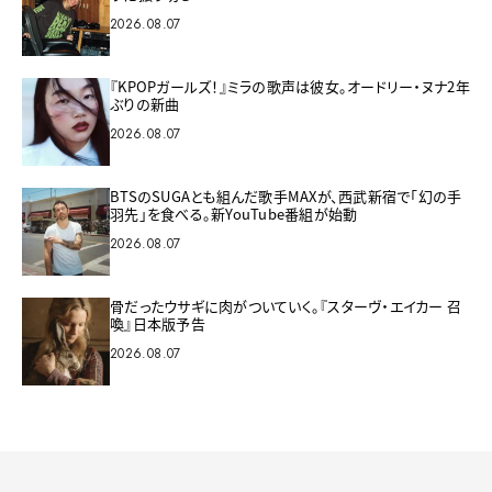
2026.08.07
『KPOPガールズ！』ミラの歌声は彼女。オードリー・ヌナ2年
ぶりの新曲
2026.08.07
BTSのSUGAとも組んだ歌手MAXが、西武新宿で「幻の手
羽先」を食べる。新YouTube番組が始動
2026.08.07
骨だったウサギに肉がついていく。『スターヴ・エイカー 召
喚』日本版予告
2026.08.07