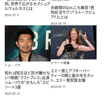
択。世界で広がるセクシュア
夫婦間のQoLにも着目！男
ルウェルネスとは
性妊活サプリ「ストークピュ
2026.07.11
アF3」とは
2024.09.19
アワード特集
シム・リウ
エミー賞とアフターパー
知れば知るほど目が離せな
ティーの間に髪の毛をカッ
い！映画『ラストブレス』出演
ト、エミー賞受賞女優
シム・リウの“おもしろ”エピ
ソード3選
2025.09.17
2025.09.16