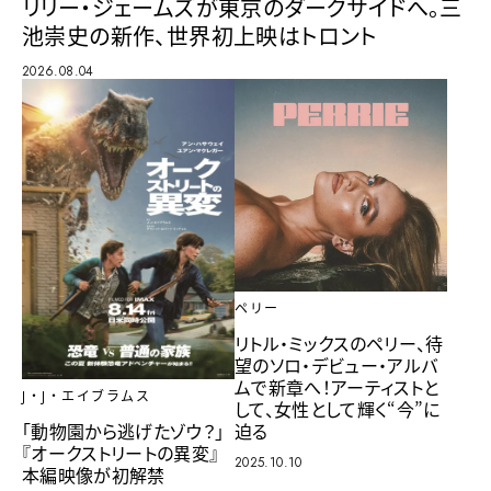
リリー・ジェームズが東京のダークサイドへ。三
池崇史の新作、世界初上映はトロント
2026.08.04
ペリー
リトル・ミックスのペリー、待
望のソロ・デビュー・アルバ
ムで新章へ！アーティストと
J・J・エイブラムス
して、女性として輝く“今”に
迫る
「動物園から逃げたゾウ？」
『オークストリートの異変』
2025.10.10
本編映像が初解禁