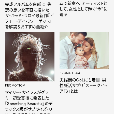
ムで新章へ！アーティストと
完成アルバムを白紙に！失
して、女性として輝く“今”に
恋の想いを率直に描いた
迫る
ザ・キッド・ラロイ最新作『ビ
フォー・アイ・フォーゲット』
を解説＆おすすめ曲紹介
PROMOTIOM
夫婦間のQoLにも着目！男
性妊活サプリ「ストークピュ
PROMOTIOM
アF3」とは
マイリー・サイラスがグラ
ミー初受賞後に発表した
『Something Beautiful』のデ
ラックス版がサプライズ・リ