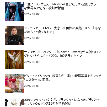
13歳ノース・ウェスト「Aishite（愛して）」MV公開、ホラー
な世界観と切ない歌詞が話題
2026.08.09
ジェニファー・ロペス、失恋した男性に突然コメント「あな
たはもっと良くなれる」
2026.08.09
サブリナ・カーペンター、『Short n’ Sweet』が異例のロン
グヒット！ビルボード200に100週ランクイン
2026.08.09
ビリー・アイリッシュ、映画『初主演』の現場写真をキャッチ
「エスター」に変身。
2026.08.08
あのジャケットの文字が、ブランケットになった。『ラバー・
ソウル』公式グッズ16型が予約開始