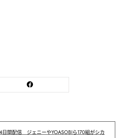
スで4日間配信 ジェニーやYOASOBIら170組がシカ