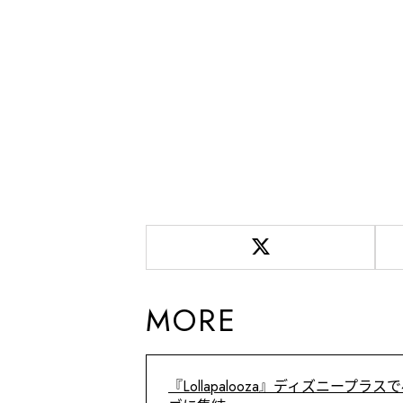
MORE
『Lollapalooza』ディズニープラ