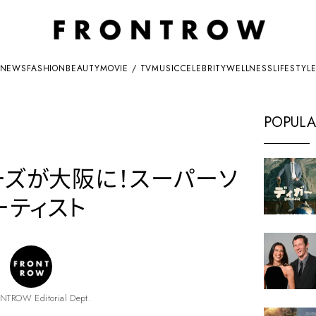
NEWS
FASHION
BEAUTY
MOVIE / TV
MUSIC
CELEBRITY
WELLNESS
LIFESTYL
POPULA
ーズが大阪に！スーパーソ
ーティスト
NTROW Editorial Dept.