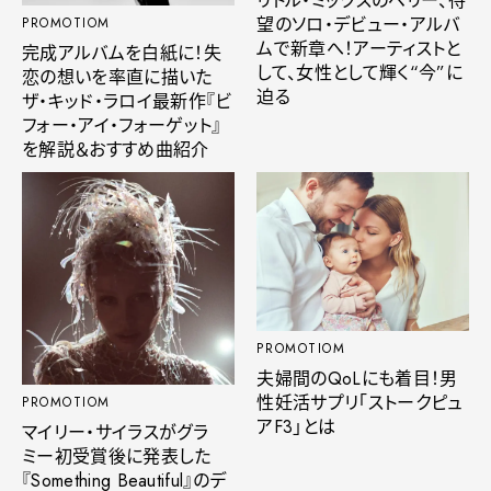
リトル・ミックスのペリー、待
望のソロ・デビュー・アルバ
PROMOTIOM
ムで新章へ！アーティストと
完成アルバムを白紙に！失
して、女性として輝く“今”に
恋の想いを率直に描いた
迫る
ザ・キッド・ラロイ最新作『ビ
フォー・アイ・フォーゲット』
を解説＆おすすめ曲紹介
PROMOTIOM
夫婦間のQoLにも着目！男
性妊活サプリ「ストークピュ
PROMOTIOM
アF3」とは
マイリー・サイラスがグラ
ミー初受賞後に発表した
『Something Beautiful』のデ