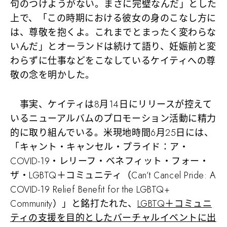
句のつけようがない。まさに完璧なんだ」とした
上で、「この時期における彼女の身のこなし方に
は、尊敬を抱くよ。これまでとまったく変わらな
いんだ」とオーランドは続けて語り、妊娠前と変
わらずに仕事などをこなしているケイティへの尊
敬の念を明かした。
事実、ケイティは8月14日にリリースが控えて
いるニューアルバムのプロモーション活動に精力
的に取り組んでいる。米現地時間6月25日には、
「キャント・キャンセル・プライド：ア・
COVID-19・レリーフ・ベネフィット・フォー・
ザ・LGBTQ＋コミュニティ（Can’t Cancel Pride: A
COVID-19 Relief Benefit for the LGBTQ+
Community）」と銘打たれた、
LGBTQ＋コミュニ
ティの支援を目的としたバーチャルイベントに出