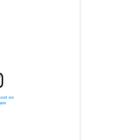
post on
ram