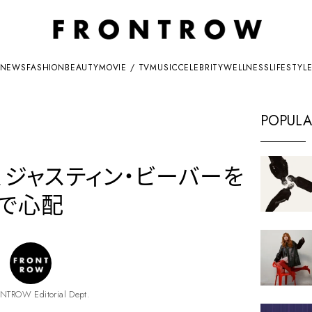
NEWS
FASHION
BEAUTY
MOVIE / TV
MUSIC
CELEBRITY
WELLNESS
LIFESTYL
POPULA
、ジャスティン・ビーバーを
で心配
NTROW Editorial Dept.