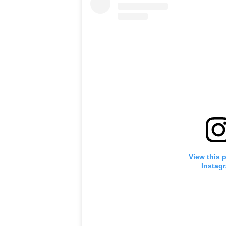
View this 
Instag