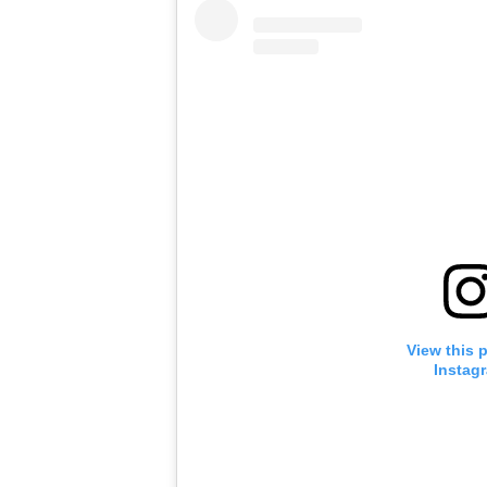
View this 
Instag