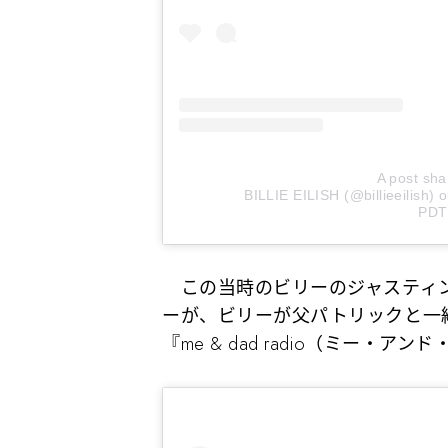
A post sha
BILLIE EILISH (@billieeilish)
o
PDT
この当時のビリーのジャスティン
ーが、ビリーが父パトリックと一緒に出
『me & dad radio（ミー・