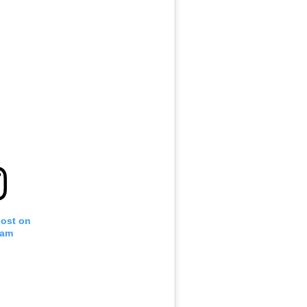
post on
ram