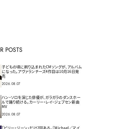
E
R POSTS
子どもの頃に刷り込まれたCMソングが、アルバム
になった。アヴァランチーズ4作目は10月16日発
売
2026.08.07
ハン・ソロを演じた俳優が、ガラガラのダンスホー
ルで踊り続ける。カーリー・レイ・ジェプセン新曲
MV
2026.08.07
「ビリー・ジーン」だけ2回ある。『Michael／マイ