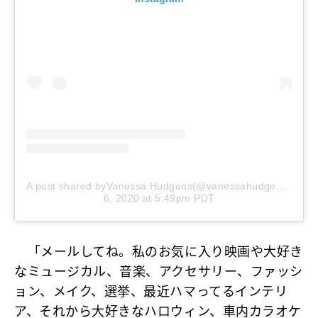
A post shared byVanessa Hudgens(@vanessahudgens)
on
J
6, 2020 at 5:49pm PDT
「メールしてね。私のお気に入り映画や大好き
なミュージカル、音楽、アクセサリー、ファッシ
ョン、メイク、選挙、最近ハマってるインテリ
ア、それから大好きなハロウィン、車内カラオケ