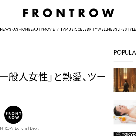
NEWS
FASHION
BEAUTY
MOVIE / TV
MUSIC
CELEBRITY
WELLNESS
LIFESTYL
POPULA
「一般人女性」と熱愛、ツー
NTROW Editorial Dept.