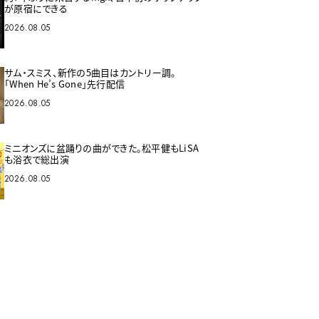
が原宿にできる
2026.08.05
サム・スミス、新作の5曲目はカントリー調。
「When He’s Gone」先行配信
2026.08.05
ミニオンズに盆踊りの曲ができた。松平健もLiSA
も浴衣で総出演
2026.08.05