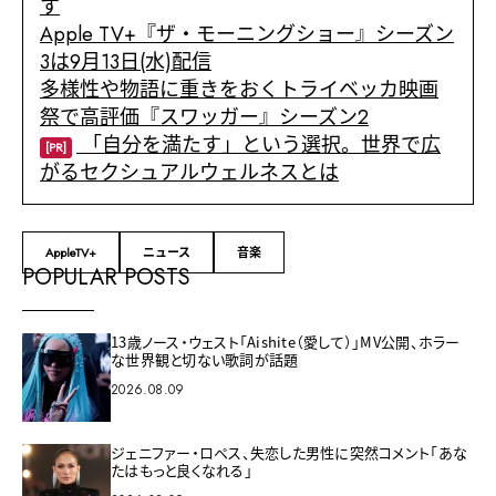
す
Apple TV+『ザ・モーニングショー』シーズン
3は9月13日(水)配信
多様性や物語に重きをおくトライベッカ映画
祭で高評価『スワッガー』シーズン2
「自分を満たす」という選択。世界で広
[PR]
がるセクシュアルウェルネスとは
AppleTV+
ニュース
音楽
POPULAR POSTS
13歳ノース・ウェスト「Aishite（愛して）」MV公開、ホラー
な世界観と切ない歌詞が話題
2026.08.09
ジェニファー・ロペス、失恋した男性に突然コメント「あな
たはもっと良くなれる」