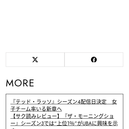
MORE
『テッド・ラッソ』シーズン4配信日決定 女
子チーム率いる新章へ
【サク読みレビュー】『ザ・モーニングショ
ー』シーズン3では“上位1％”がUBAに興味を示