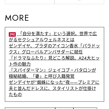
MORE
「自分を満たす」という選択。世界で広
[PR]
がるセクシュアルウェルネスとは
ゼンデイヤ、プラダのアイコン香水「パラドッ
クス」グローバルアンバサダーに就任
『ドラマなふたり』見どころ解説、A24大ヒッ
ト作の魅力
『スパイダーマン』ジェイコブ・バタロンが
極秘結婚、「妻」と呼び入籍発覚
ゼンデイヤが”蜘蛛になった”夜——プレミアに
夫と並んだドレスに、スタイリストが仕掛け
たもの