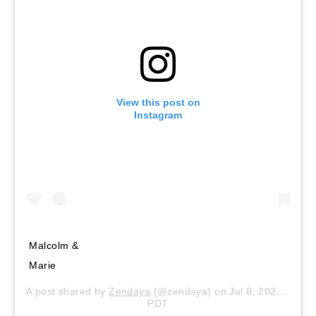
View this post on
Instagram
Malcolm &
Marie
A post shared by
Zendaya
(@zendaya) on
Jul 8, 2020 at 4:03pm
PDT