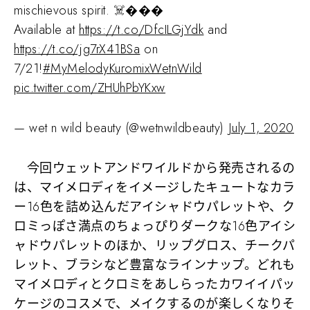
mischievous spirit. ☠️���
Available at
https://t.co/DfcILGjYdk
and
https://t.co/jg7rX41BSa
on
7/21!
#MyMelodyKuromixWetnWild
pic.twitter.com/ZHUhPbYKxw
— wet n wild beauty (@wetnwildbeauty)
July 1, 2020
今回ウェットアンドワイルドから発売されるの
は、マイメロディをイメージしたキュートなカラ
ー16色を詰め込んだアイシャドウパレットや、ク
ロミっぽさ満点のちょっぴりダークな16色アイシ
ャドウパレットのほか、リップグロス、チークパ
レット、ブラシなど豊富なラインナップ。どれも
マイメロディとクロミをあしらったカワイイパッ
ケージのコスメで、メイクするのが楽しくなりそ