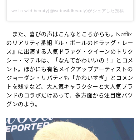
wet n wild beauty(@wetnwildbeauty)がシェアした投稿
–
202
また、喜びの声はこんなところからも。Netflix
のリアリティ番組『ル・ポールのドラァグ・レー
ス』に出演する人気ドラァグ・クイーンのトリク
シー・マテルは、「なんてかわいいの！」とコメ
ント。ほかにも有名メイクアップアーティストの
ジョーダン・リバティも「かわいすぎ」とコメン
トを残すなど、大人気キャラクターと大人気ブラ
ンドのコラボだけあって、多方面から注目度バツ
グンのよう。