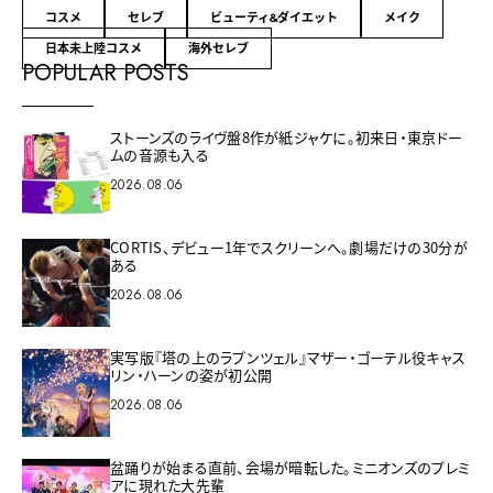
コスメ
セレブ
ビューティ&ダイエット
メイク
日本未上陸コスメ
海外セレブ
POPULAR POSTS
ストーンズのライヴ盤8作が紙ジャケに。初来日・東京ドー
ムの音源も入る
2026.08.06
CORTIS、デビュー1年でスクリーンへ。劇場だけの30分が
ある
2026.08.06
実写版『塔の上のラプンツェル』マザー・ゴーテル役キャス
リン・ハーンの姿が初公開
2026.08.06
盆踊りが始まる直前、会場が暗転した。ミニオンズのプレミ
アに現れた大先輩