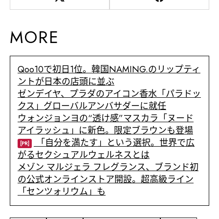
MORE
Qoo10で初日1位。韓国NAMING.のリップティ
ントが日本の店頭に並ぶ
ゼンデイヤ、プラダのアイコン香水「パラドッ
クス」グローバルアンバサダーに就任
ウォンジョンヨの“透け感”マスカラ「ヌード
アイラッシュ」に新色。限定ブラウンも登場
「自分を満たす」という選択。世界で広
[PR]
がるセクシュアルウェルネスとは
メゾン マルジェラ フレグランス、ブランド初
の公式オンラインストア開設。超高級ライン
「センツォリウム」も