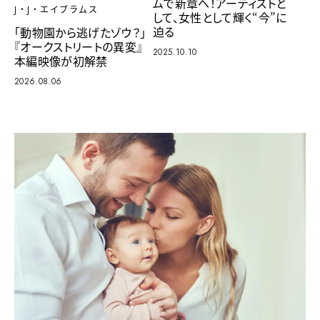
ムで新章へ！アーティストと
J・J・エイブラムス
して、女性として輝く“今”に
迫る
「動物園から逃げたゾウ？」
『オークストリートの異変』
2025.10.10
本編映像が初解禁
2026.08.06