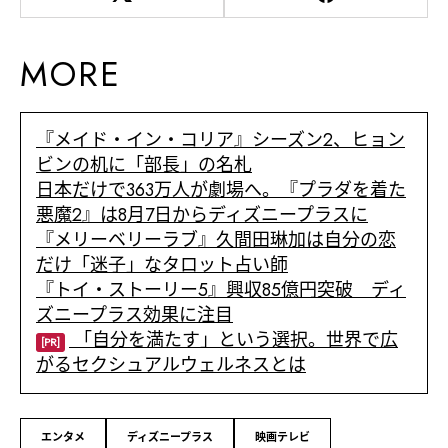
MORE
『メイド・イン・コリア』シーズン2、ヒョン
ビンの机に「部長」の名札
日本だけで363万人が劇場へ。『プラダを着た
悪魔2』は8月7日からディズニープラスに
『メリーベリーラブ』久間田琳加は自分の恋
だけ「迷子」なタロット占い師
『トイ・ストーリー5』興収85億円突破 ディ
ズニープラス効果に注目
「自分を満たす」という選択。世界で広
[PR]
がるセクシュアルウェルネスとは
エンタメ
ディズニープラス
映画テレビ