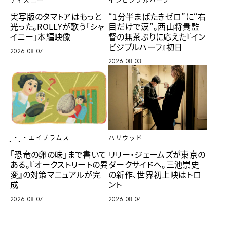
ディズニー
インビジブルハーフ
実写版のタマトアはもっと
“1分半まばたきゼロ”に“右
光った。ROLLYが歌う「シャ
目だけで涙”。西山将貴監
イニー」本編映像
督の無茶ぶりに応えた『イン
ビジブルハーフ』初日
2026.08.07
2026.08.03
ハリウッド
J・J・エイブラムス
リリー・ジェームズが東京の
「恐竜の卵の味」まで書いて
ダークサイドへ。三池崇史
ある。『オークストリートの異
の新作、世界初上映はトロ
変』の対策マニュアルが完
ント
成
2026.08.04
2026.08.07