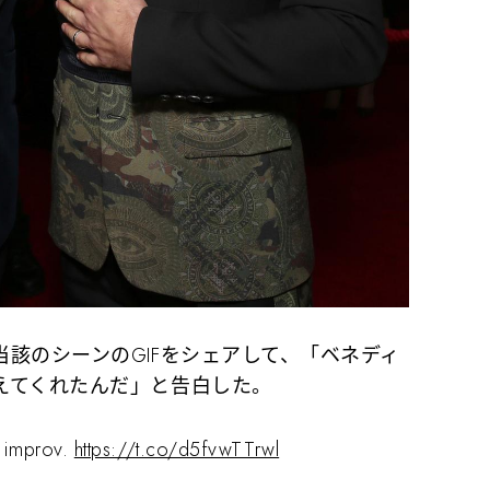
該のシーンのGIFをシェアして、「ベネディ
えてくれたんだ」と告白した。
n improv.
https://t.co/d5fvwTTrwl