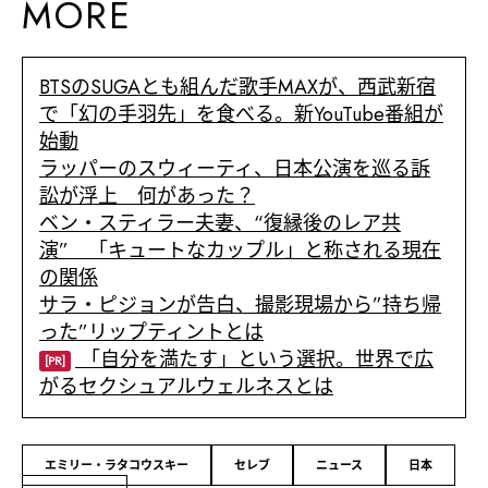
MORE
BTSのSUGAとも組んだ歌手MAXが、西武新宿
で「幻の手羽先」を食べる。新YouTube番組が
始動
ラッパーのスウィーティ、日本公演を巡る訴
訟が浮上 何があった？
ベン・スティラー夫妻、“復縁後のレア共
演” 「キュートなカップル」と称される現在
の関係
サラ・ピジョンが告白、撮影現場から”持ち帰
った”リップティントとは
「自分を満たす」という選択。世界で広
[PR]
がるセクシュアルウェルネスとは
エミリー・ラタコウスキー
セレブ
ニュース
日本