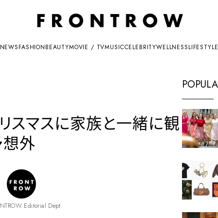
NEWS
FASHION
BEAUTY
MOVIE / TV
MUSIC
CELEBRITY
WELLNESS
LIFESTYL
POPULA
リスマスに家族と一緒に観
予想外
NTROW Editorial Dept.