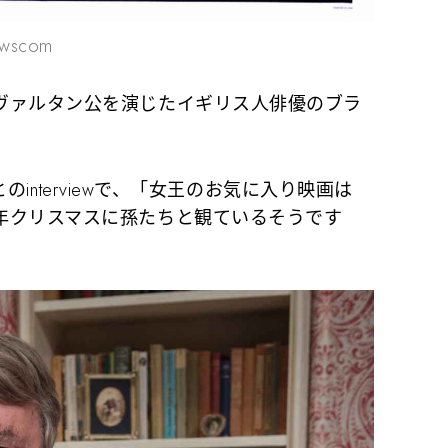
ewscom
ァルタン公を演じたイギリス人俳優のブラ
とのinterviewで、「女王のお気に入り映画は
年クリスマスに孫たちと観ているそうです