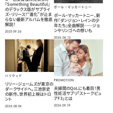
『Something Beautiful』
ポール・マッカートニー
のデラックス版がサプライ
ズ・リリース！“進化”が止ま
ポール・マッカートニー、新
らない最新アルバムを徹底
作『ダンジョン・レインの少
解説！
年たち』全曲解説──ジョ
ンやリンゴへの想いも
2025.09.26
2026.06.12
ハリウッド
PROMOTION
リリー・ジェームズが東京の
夫婦間のQoLにも着目！男
ダークサイドへ。三池崇史
性妊活サプリ「ストークピュ
の新作、世界初上映はトロ
アF3」とは
ント
2024.09.19
2026.08.04