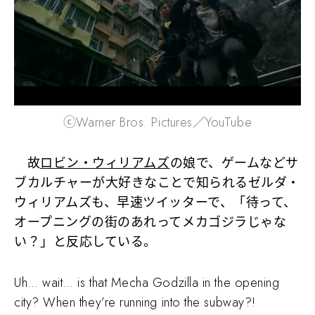
ⓒWarner Bros. Pictures／YouTube
故
ロビン・ウィリアムズ
の娘で、ゲームなどサ
ブカルチャーが大好きなことで知られるゼルダ・
ウィリアムズも、早速ツイッターで、「待って、
オープニングの街のあれってメカゴジラじゃな
い？」と反応している。
Uh… wait… is that Mecha Godzilla in the opening
city? When they’re running into the subway?!