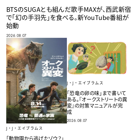
BTSのSUGAとも組んだ歌手MAXが、西武新宿
で「幻の手羽先」を食べる。新YouTube番組が
始動
2026.08.07
J・J・エイブラムス
「恐竜の卵の味」まで書いて
ある。『オークストリートの異
変』の対策マニュアルが完
成
2026.08.07
J・J・エイブラムス
「動物園から逃げたゾウ？」