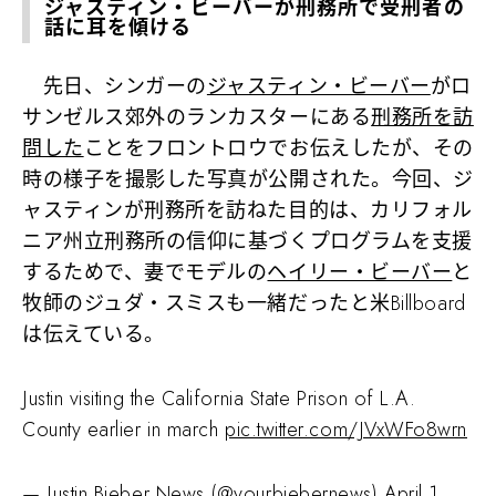
ジャスティン・ビーバーが刑務所で受刑者の
話に耳を傾ける
先日、シンガーの
ジャスティン・ビーバー
がロ
サンゼルス郊外のランカスターにある
刑務所を訪
問した
ことをフロントロウでお伝えしたが、その
時の様子を撮影した写真が公開された。今回、ジ
ャスティンが刑務所を訪ねた目的は、カリフォル
ニア州立刑務所の信仰に基づくプログラムを支援
するためで、妻でモデルの
ヘイリー・ビーバー
と
牧師のジュダ・スミスも一緒だったと米Billboard
は伝えている。
Justin visiting the California State Prison of L.A.
County earlier in march
pic.twitter.com/JVxWFo8wrn
— Justin Bieber News (@yourbiebernews)
April 1,