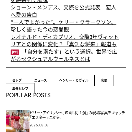
を時系列で解説
ショーン・メンデス、交際を公式発表 恋人
へ愛の告白
“一人でよかった”。ケリー・クラークソン、
珍しく語った今の恋愛観
レオナルド・ディカプリオ、交際3年ヴィット
リアとの関係に変化？「真剣な将来」報道も
「自分を満たす」という選択。世界で広
[PR]
がるセクシュアルウェルネスとは
セレブ
ニュース
ヘンリー・カヴィル
恋愛
海外セレブ
POPULAR POSTS
ビリー・アイリッシュ、映画『初主演』の現場写真をキャッチ
「エスター」に変身。
2026.08.08