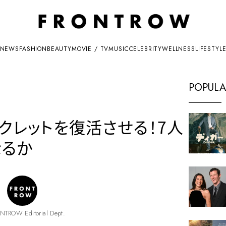
NEWS
FASHION
BEAUTY
MOVIE / TV
MUSIC
CELEBRITY
WELLNESS
LIFESTYL
POPULA
クレットを復活させる！7人
なるか
NTROW Editorial Dept.