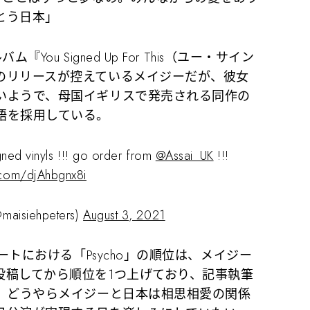
とう日本」
u Signed Up For This（ユー・サイン
のリリースが控えているメイジーだが、彼女
いようで、母国イギリスで発売される同作の
語を採用している。
igned vinyls !!! go order from
@Assai_UK
!!!
r.com/djAhbgnx8i
(@maisiehpeters)
August 3, 2021
ートにおける「Psycho」の順位は、メイジー
投稿してから順位を1つ上げており、記事執筆
る。どうやらメイジーと日本は相思相愛の関係