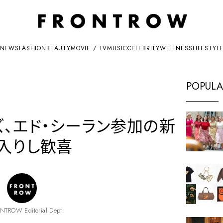
NEWS
FASHION
BEAUTY
MOVIE / TV
MUSIC
CELEBRITY
WELLNESS
LIFESTYL
POPULA
ズ、エド・シーラン参加の新
入りし歓喜
NTROW Editorial Dept.