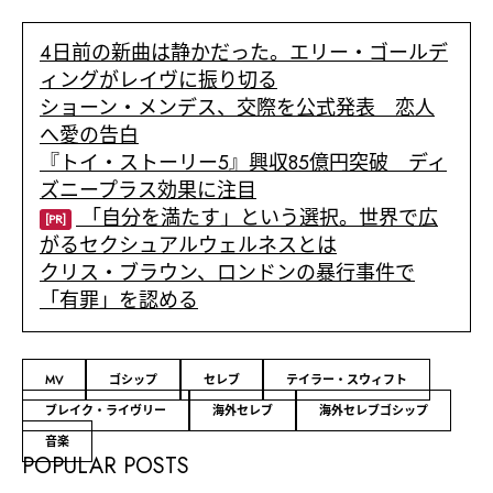
4日前の新曲は静かだった。エリー・ゴールデ
ィングがレイヴに振り切る
ショーン・メンデス、交際を公式発表 恋人
へ愛の告白
『トイ・ストーリー5』興収85億円突破 ディ
ズニープラス効果に注目
「自分を満たす」という選択。世界で広
[PR]
がるセクシュアルウェルネスとは
クリス・ブラウン、ロンドンの暴行事件で
「有罪」を認める
MV
ゴシップ
セレブ
テイラー・スウィフト
ブレイク・ライヴリー
海外セレブ
海外セレブゴシップ
音楽
POPULAR POSTS