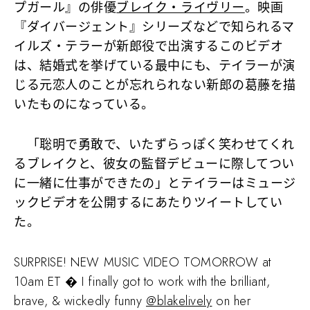
プガール』の俳優
ブレイク・ライヴリー
。映画
『ダイバージェント』シリーズなどで知られるマ
イルズ・テラーが新郎役で出演するこのビデオ
は、結婚式を挙げている最中にも、テイラーが演
じる元恋人のことが忘れられない新郎の葛藤を描
いたものになっている。
「聡明で勇敢で、いたずらっぽく笑わせてくれ
るブレイクと、彼女の監督デビューに際してつい
に一緒に仕事ができたの」とテイラーはミュージ
ックビデオを公開するにあたりツイートしてい
た。
SURPRISE! NEW MUSIC VIDEO TOMORROW at
10am ET � I finally got to work with the brilliant,
brave, & wickedly funny
@blakelively
on her