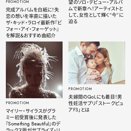
望のソロ・デビュー・アルバ
PROMOTIOM
ムで新章へ！アーティストと
完成アルバムを白紙に！失
して、女性として輝く“今”に
恋の想いを率直に描いた
迫る
ザ・キッド・ラロイ最新作『ビ
フォー・アイ・フォーゲット』
を解説＆おすすめ曲紹介
PROMOTIOM
夫婦間のQoLにも着目！男
性妊活サプリ「ストークピュ
PROMOTIOM
アF3」とは
マイリー・サイラスがグラ
ミー初受賞後に発表した
『Something Beautiful』のデ
ラックス版がサプライズ・リ