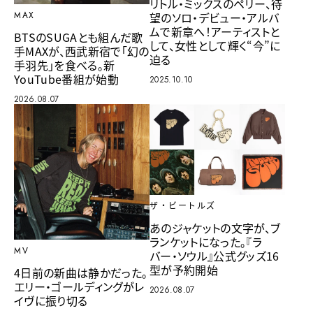
リトル・ミックスのペリー、待
望のソロ・デビュー・アルバ
MAX
ムで新章へ！アーティストと
BTSのSUGAとも組んだ歌
して、女性として輝く“今”に
手MAXが、西武新宿で「幻の
迫る
手羽先」を食べる。新
YouTube番組が始動
2025.10.10
2026.08.07
ザ・ビートルズ
あのジャケットの文字が、ブ
ランケットになった。『ラ
MV
バー・ソウル』公式グッズ16
型が予約開始
4日前の新曲は静かだった。
エリー・ゴールディングがレ
2026.08.07
イヴに振り切る