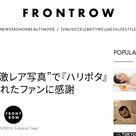
NEWS
FASHION
BEAUTY
MOVIE / TV
MUSIC
CELEBRITY
WELLNESS
LIFESTYL
POPULA
“激レア写真”で『ハリポタ』
くれたファンに感謝
NTROW Editorial Dept.