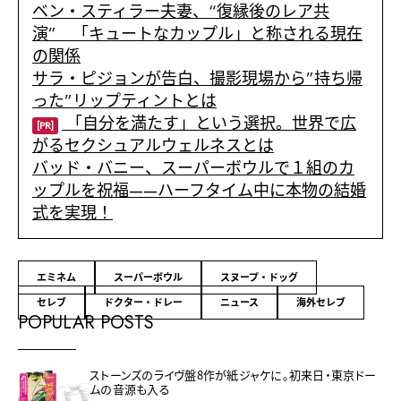
ベン・スティラー夫妻、“復縁後のレア共
演” 「キュートなカップル」と称される現在
の関係
サラ・ピジョンが告白、撮影現場から”持ち帰
った”リップティントとは
「自分を満たす」という選択。世界で広
[PR]
がるセクシュアルウェルネスとは
バッド・バニー、スーパーボウルで１組のカ
ップルを祝福——ハーフタイム中に本物の結婚
式を実現！
エミネム
スーパーボウル
スヌープ・ドッグ
セレブ
ドクター・ドレー
ニュース
海外セレブ
POPULAR POSTS
ストーンズのライヴ盤8作が紙ジャケに。初来日・東京ドー
ムの音源も入る