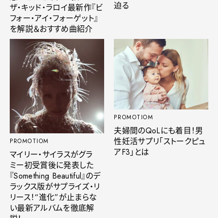
迫る
ザ・キッド・ラロイ最新作『ビ
フォー・アイ・フォーゲット』
を解説＆おすすめ曲紹介
PROMOTIOM
夫婦間のQoLにも着目！男
性妊活サプリ「ストークピュ
PROMOTIOM
アF3」とは
マイリー・サイラスがグラ
ミー初受賞後に発表した
『Something Beautiful』のデ
ラックス版がサプライズ・リ
リース！“進化”が止まらな
い最新アルバムを徹底解