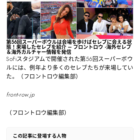
第56回スーパーボウルは会場を歩けばセレブに会える状
態！来場したセレブを紹介 – フロントロウ -海外セレブ
＆海外カルチャー情報を発信
SoFiスタジアムで開催された第56回スーパーボウ
ルには、例年より多くのセレブたちが来場してい
た。（フロントロウ編集部）
front-row.jp
（フロントロウ編集部）
この記事に登場する人物