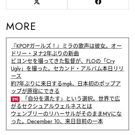
MORE
『KPOPガールズ！』ミラの歌声は彼女。オー
ドリー・ヌナ2年ぶりの新曲
ビヨンセを撮ってきた監督が、FLOの「Cry
Ugly」を撮った。セカンド・アルバム本日リリ
ース
約7年ぶりに来日するmgk、日本初のポップア
ップが原宿にできる
「自分を満たす」という選択。世界で広
[PR]
がるセクシュアルウェルネスとは
ウェンブリーのリハーサルがそのままMVにな
った。December 10、来日目前の一本