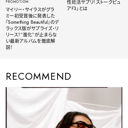
性妊活サプリ「ストークピュ
PROMOTIOM
アF3」とは
マイリー・サイラスがグラ
ミー初受賞後に発表した
『Something Beautiful』のデ
ラックス版がサプライズ・リ
リース！“進化”が止まらな
い最新アルバムを徹底解
説！
RECOMMEND