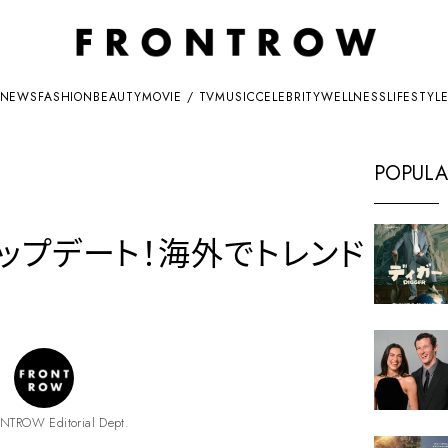
NEWS
FASHION
BEAUTY
MOVIE / TV
MUSIC
CELEBRITY
WELLNESS
LIFESTYL
POPULA
ップデート！海外でトレンド
NTROW Editorial Dept.