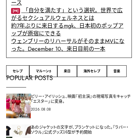
ース
「自分を満たす」という選択。世界で広
[PR]
がるセクシュアルウェルネスとは
約7年ぶりに来日するmgk、日本初のポップア
ップが原宿にできる
ウェンブリーのリハーサルがそのままMVにな
った。December 10、来日目前の一本
セレブ
マルーン5
来日
海外セレブ
音楽
POPULAR POSTS
ビリー・アイリッシュ、映画『初主演』の現場写真をキャッチ
「エスター」に変身。
2026.08.08
あのジャケットの文字が、ブランケットになった。『ラバー・
ソウル』公式グッズ16型が予約開始