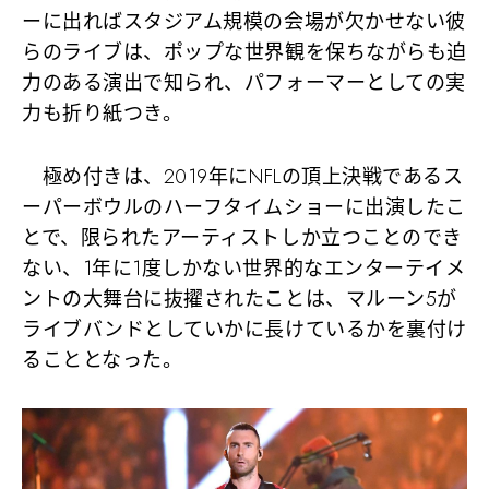
ーに出ればスタジアム規模の会場が欠かせない彼
らのライブは、
ポップな世界観を保ちながらも迫
力のある演出
で知られ、パフォーマーとしての実
力も折り紙つき。
極め付きは、2019年にNFLの頂上決戦である
ス
ーパーボウルのハーフタイムショーに出演
したこ
とで、限られたアーティストしか立つことのでき
ない、1年に1度しかない世界的なエンターテイメ
ントの大舞台に抜擢されたことは、マルーン5が
ライブバンドとしていかに長けているかを裏付け
ることとなった。