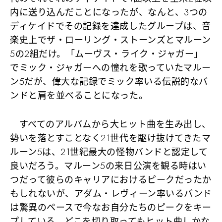
内に送り込んだ
ことになったが、なんと、3つの
ディケイドでその記録を達成したグループは、音
楽史上で
ザ・ローリング・ストーンズとマルーン
5の2組だけ
。「ムーヴス・ライク・ジャガー」
でミック・ジャガーへの憧れを歌っていたマルー
ン5だが、偉大な記録でミック率いる伝説的なバ
ンドと肩を並べることになった。
すべてのアルバムから大ヒット曲を生み出し、
勢いを落とすことなく21世代を駆け抜けてきたマ
ルーン5は、21世紀最大の怪物バンドと認定して
良いだろう。マルーン5の来日公演を観る時はい
つだって彼らのキャリアにおけるピークだったか
もしれないが、アダム・レヴィーン率いるバンド
は驚異のペースで今なお自分たちのピークをキー
プしている。どこを切り取ってもヒット曲しかな