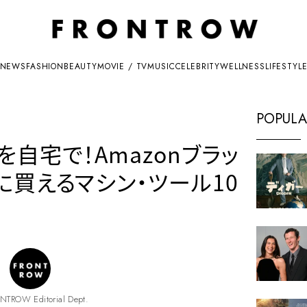
NEWS
FASHION
BEAUTY
MOVIE / TV
MUSIC
CELEBRITY
WELLNESS
LIFESTYL
POPULA
自宅で！Amazonブラッ
に買えるマシン・ツール10
NTROW Editorial Dept.