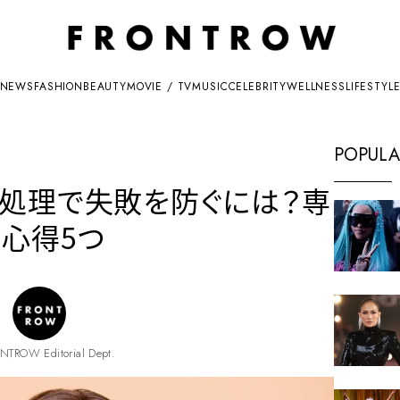
NEWS
FASHION
BEAUTY
MOVIE / TV
MUSIC
CELEBRITY
WELLNESS
LIFESTYL
POPULA
処理で失敗を防ぐには？専
心得5つ
NTROW Editorial Dept.