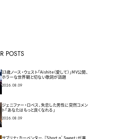
E
R POSTS
13歳ノース・ウェスト「Aishite（愛して）」MV公開、
ホラーな世界観と切ない歌詞が話題
2026.08.09
ジェニファー・ロペス、失恋した男性に突然コメン
ト「あなたはもっと良くなれる」
2026.08.09
サブリナ・カーペンター、『Short n’ Sweet』が異